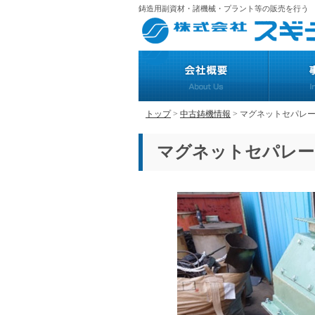
鋳造用副資材・諸機械・プラント等の販売を行う
トップ
>
中古鋳機情報
> マグネットセパレ
マグネットセパレー